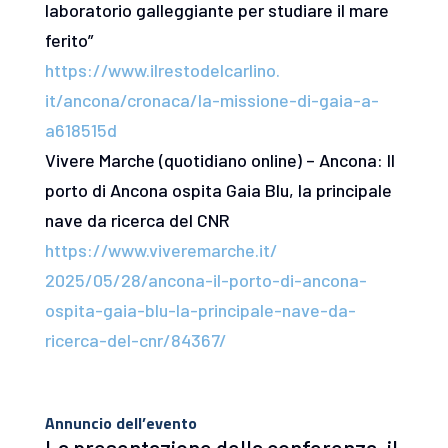
laboratorio galleggiante per studiare il mare
ferito”
https://www.ilrestodelcarlino.
it/ancona/cronaca/la-missione-
di-gaia-a-
a618515d
Vivere Marche (quotidiano online) – Ancona: Il
porto di Ancona ospita Gaia Blu, la principale
nave da ricerca del CNR
https://www.viveremarche.it/
2025/05/28/ancona-il-porto-di-
ancona-
ospita-gaia-blu-la-
principale-nave-da-
ricerca-
del-cnr/84367/
Annuncio dell’evento
La presentazione della conferenza, il