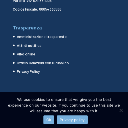
Partita IVA: 02118311006
Codice Fiscale: 80054330586
Trasparenza
Amministrazione trasparente
Atti di notifica
Albo online
Ufficio Relazioni con il Pubblico
Privacy Policy
We use cookies to ensure that we give you the best
experience on our website. If you continue to use this site we
will assume that you are happy with it.
Ok
Privacy policy
CNR DSSTTA 2024 - WEBDESIGN:
HEAP DESIGN