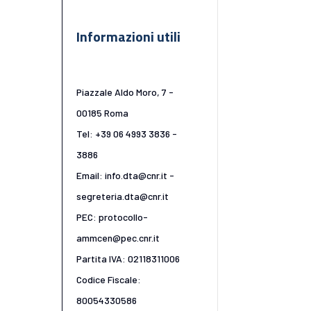
Informazioni utili
Piazzale Aldo Moro, 7 -
00185 Roma
Tel: +39 06 4993 3836 -
3886
Email: info.dta@cnr.it -
segreteria.dta@cnr.it
PEC: protocollo-
ammcen@pec.cnr.it
Partita IVA: 02118311006
Codice Fiscale:
80054330586