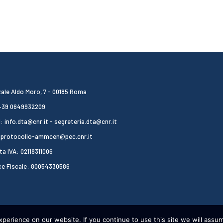
ale Aldo Moro, 7 - 00185 Roma
 +39 0649932209
: info.dta@cnr.it - segreteria.dta@cnr.it
 protocollo-ammcen@pec.cnr.it
ta IVA: 02118311006
ce Fiscale: 80054330586
erience on our website. If you continue to use this site we will assum